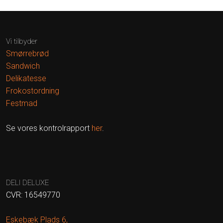
Vi tilbyder​
Smørrebrød
Sandwich
Delikatesse
Frokostordning
Festmad​
Se vores kontrolrapport
her
.
DELI DELUXE​
​CVR: 16549770
Eskebæk Plads 6,