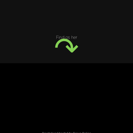
↷​​
Find os her